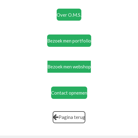
Over O.M.S.
Bezoek men portfolio
Bezoek men webshop
Contact opnemen
Pagina terug