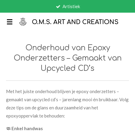
Artistiek
Ga
direct
O.M.S.
ART AND CREATIONS
naar
de
hoofdinhoud
Onderhoud van Epoxy
Onderzetters – Gemaakt van
Upcycled CD’s
Met het juiste onderhoud blijven je epoxy onderzetters –
gemaakt van upcycled cd’s – jarenlang mooi én bruikbaar. Volg
deze tips om de glans en duurzaamheid van het
epoxyoppervlak te behouden:
🧼 Enkel handwas